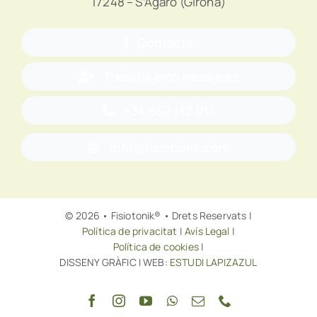
17248 – S’Agaró (Girona)
Contacte
Treballa amb nosaltres
+34 652 132 017
info@fisiotonik.com
© 2026 • Fisiotonik® • Drets Reservats |
Política de privacitat
|
Avís Legal
|
Política de cookies
|
DISSENY GRÀFIC I WEB:
ESTUDI LAPIZAZUL