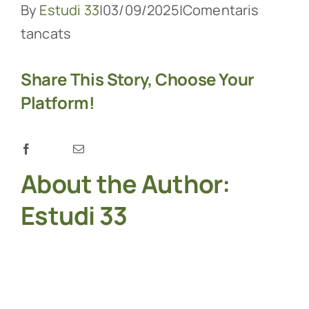
By
Estudi 33
|
03/09/2025
|
Comentaris
a
tancats
Fisiotonik
Share This Story, Choose Your
–
Platform!
Inici
–
Estudi
Facebook
Email
Twitter
LinkedIn
biomecànic
About the Author:
de
Estudi 33
la
marxa