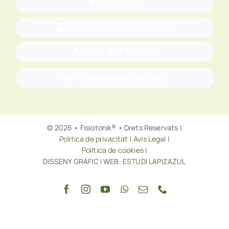
Contacte
Treballa amb nosaltres
+34 652 132 017
info@fisiotonik.com
© 2026 • Fisiotonik® • Drets Reservats |
Política de privacitat
|
Avís Legal
|
Política de cookies
|
DISSENY GRÀFIC I WEB:
ESTUDI LAPIZAZUL
Tornar a dalt