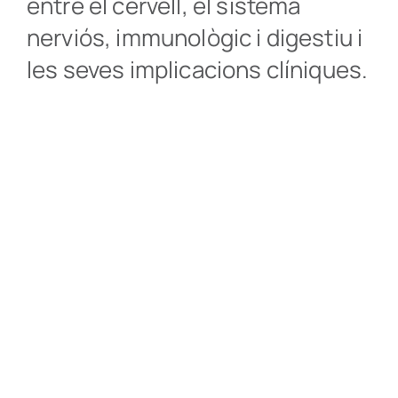
entre el cervell, el sistema
nerviós, immunològic i digestiu i
Sòl 
les seves implicacions clíniques.
Psic
Classes
Press