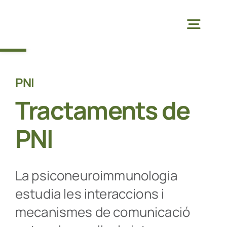
Skip
to
Obre la barra d'eines
Togg
content
Navig
Fisio
PNI
Tractaments de
Oste
PNI
Estudi Biomec
La psiconeuroimmunologia
Pod
estudia les interaccions i
mecanismes de comunicació
Fisioteràpia 