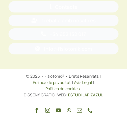
Contacte
Treballa amb nosaltres
+34 652 132 017
info@fisiotonik.com
© 2026 • Fisiotonik® • Drets Reservats |
Política de privacitat
|
Avís Legal
|
Política de cookies
|
DISSENY GRÀFIC I WEB:
ESTUDI LAPIZAZUL
Tornar a dalt