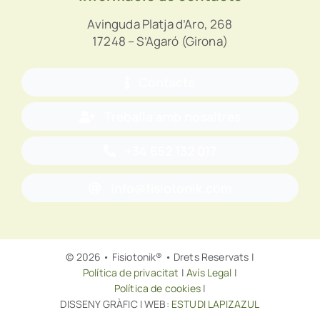
Avinguda Platja d’Aro, 268
17248 – S’Agaró (Girona)
Contacte
Treballa amb nosaltres
+34 652 132 017
info@fisiotonik.com
© 2026 • Fisiotonik® • Drets Reservats |
Política de privacitat
|
Avís Legal
|
Política de cookies
|
DISSENY GRÀFIC I WEB:
ESTUDI LAPIZAZUL