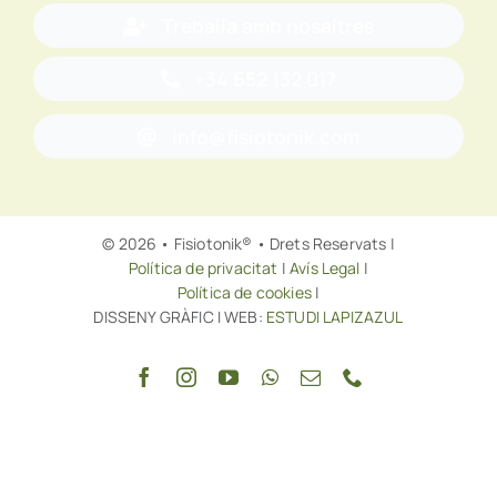
Treballa amb nosaltres
+34 652 132 017
info@fisiotonik.com
© 2026 • Fisiotonik® • Drets Reservats |
Política de privacitat
|
Avís Legal
|
Política de cookies
|
DISSENY GRÀFIC I WEB:
ESTUDI LAPIZAZUL
Tornar a dalt