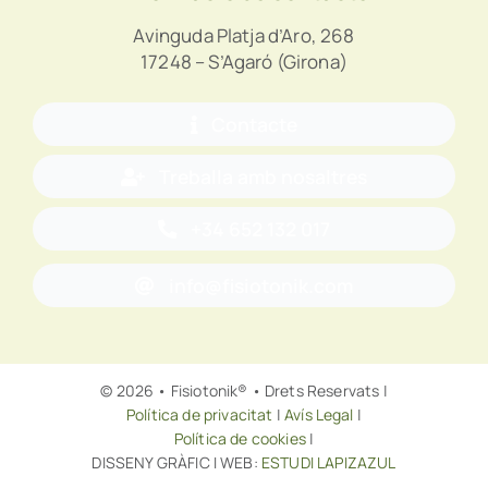
Avinguda Platja d’Aro, 268
17248 – S’Agaró (Girona)
Contacte
Treballa amb nosaltres
+34 652 132 017
info@fisiotonik.com
© 2026 • Fisiotonik® • Drets Reservats |
Política de privacitat
|
Avís Legal
|
Política de cookies
|
DISSENY GRÀFIC I WEB:
ESTUDI LAPIZAZUL