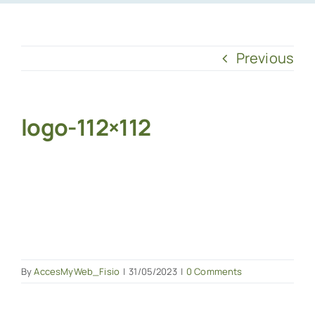
Previous
logo-112×112
By
AccesMyWeb_Fisio
|
31/05/2023
|
0 Comments