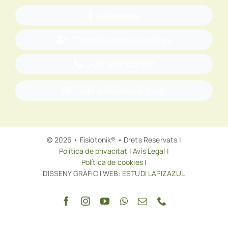
Contacte
Treballa amb nosaltres
+34 652 132 017
info@fisiotonik.com
© 2026 • Fisiotonik® • Drets Reservats |
Política de privacitat
|
Avís Legal
|
Política de cookies
|
DISSENY GRÀFIC I WEB:
ESTUDI LAPIZAZUL
Tornar a dalt